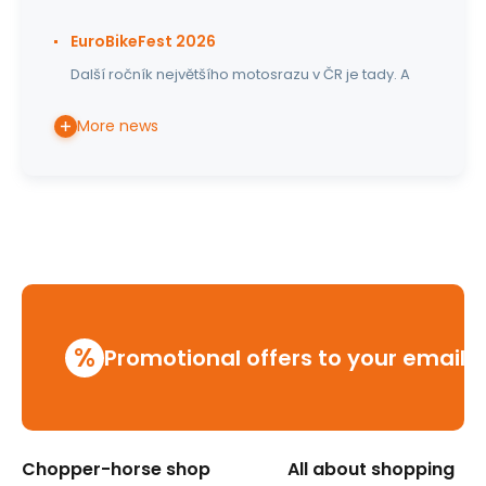
EuroBikeFest 2026
Další ročník největšího motosrazu v ČR je tady. A
More news
%
Promotional offers to your email
Chopper-horse shop
All about shopping