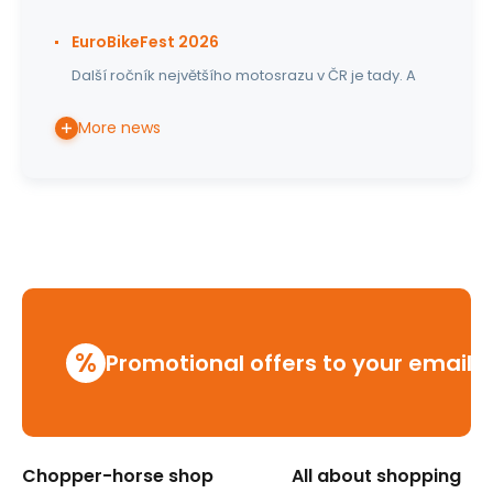
EuroBikeFest 2026
Další ročník největšího motosrazu v ČR je tady. A
More news
%
Promotional offers to your email
Chopper-horse shop
All about shopping