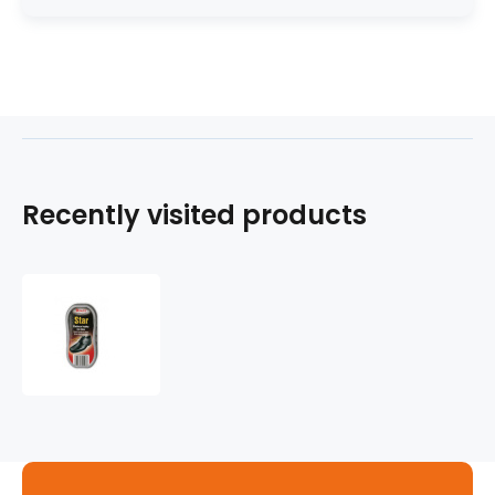
Recently visited products
Leštidlo
na
obuv
Star