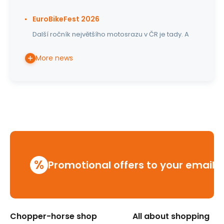
EuroBikeFest 2026
Další ročník největšího motosrazu v ČR je tady. A
More news
%
Promotional offers to your email
Chopper-horse shop
All about shopping