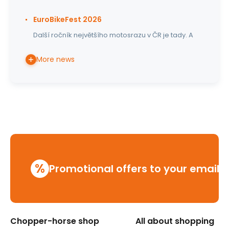
EuroBikeFest 2026
Další ročník největšího motosrazu v ČR je tady. A
More news
%
Promotional offers to your email
Chopper-horse shop
All about shopping