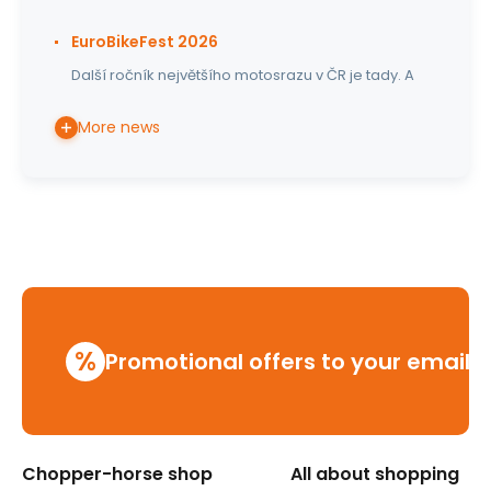
EuroBikeFest 2026
Další ročník největšího motosrazu v ČR je tady. A
More news
%
Promotional offers to your email
Chopper-horse shop
All about shopping