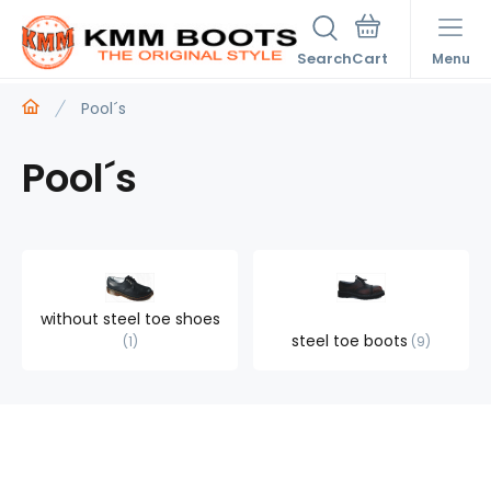
Search
Menu
Pool´s
Pool´s
without steel toe shoes
steel toe boots
1
9